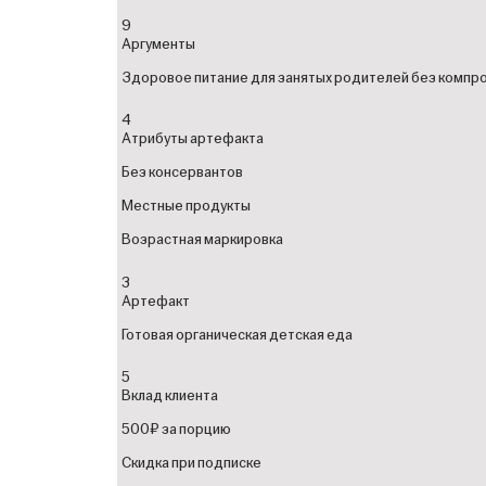
9
Аргументы
Здоровое питание для занятых родителей без компр
4
Атрибуты артефакта
Без консервантов
Местные продукты
Возрастная маркировка
3
Артефакт
Готовая органическая детская еда
5
Вклад клиента
500₽ за порцию
Скидка при подписке