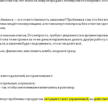
х ответов. Нет ясности, кому он продаёт, почему они это покупают, что 
 бизнеса — это ответственность заказчика? Проблема в том, что без яс
ика сведётся к вкусовщине, а потом начнутся вопросы без ответов: где 
ьны.
ся поиском ответов
. Это непросто, требует уверенности и аргументирова
ся в те же сроки и за те же деньги параллельно делать другую работу: 
я, а заказчик будет недоумевать, что ж так долго всё.
но, финансово, или словить комбо, когда всё сразу.
м и методологией, которая поможет:
отдельные, а сразу все;
так, чтобы они понимали и включались в разговор;
ылезут проблемы с продуктом,
ситуация станет управляемой,
вы
действи