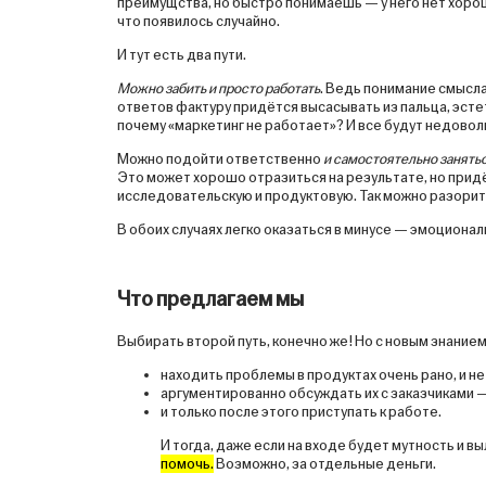
преимущства, но быстро понимаешь — у него нет хороши
что появилось случайно.
И тут есть два пути.
Можно забить и просто работать
. Ведь понимание смысла
ответов фактуру придётся высасывать из пальца, эстет
почему «маркетинг не работает»? И все будут недовол
Можно подойти ответственно
и самостоятельно занять
Это может хорошо отразиться на результате, но придёт
исследовательскую и продуктовую. Так можно разоритьс
В обоих случаях легко оказаться в минусе — эмоциональ
Что предлагаем мы
Выбирать второй путь, конечно же! Но с новым знание
находить проблемы в продуктах очень рано, и не 
аргументированно обсуждать их с заказчиками — 
и только после этого приступать к работе.
И тогда, даже если на входе будет мутность и в
помочь.
Возможно, за отдельные деньги.