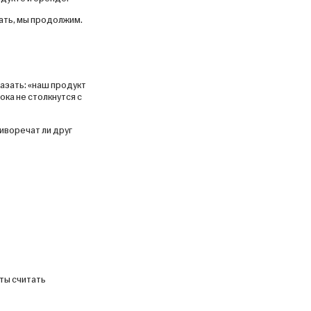
вать, мы продолжим.
казать: «наш продукт
ока не столкнутся с
иворечат ли друг
ты считать