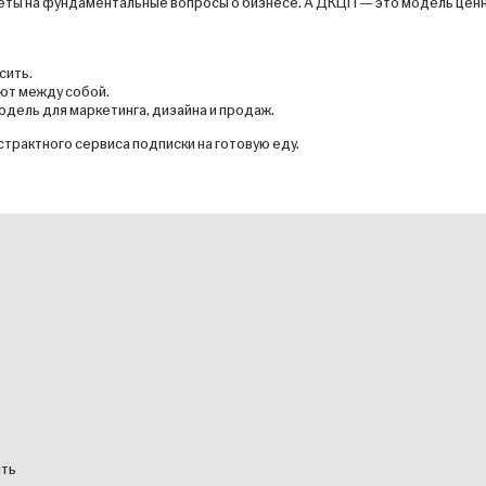
веты на фундаментальные вопросы о бизнесе. А ДКЦП — это модель цен
сить.
уют между собой.
одель для маркетинга, дизайна и продаж.
трактного сервиса подписки на готовую еду.
ить