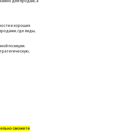
важно для продаж, а
ности и хороших
продажи, где лиды,
нной позиции.
стратегическую,
тельно сможете