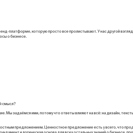
ренд-платформе, которую просто все пролистывают. У нас другой взгляд:
осы о бизнесе.
ый смысл?
е. Мы задаёмся ими, потому что ответы влияют на всё: на дизайн, тексты
остным предложением. Ценностное предложение есть у всего, что про
дамент и логическая основа для всех остальных знаний о бизнесе, про