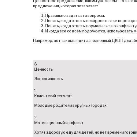
Ценностное предложение, как мы уже знаем — это от
предложения, которая позволяет:
Правильно задать эти вопросы.
Понять, когда ответы некорректные, и переспро
Понять, когда ответы нормальные, но конфликт
И когда всё со всем подружится, использовать м
Например, вот так выглядит заполненный ДКЦП для абс
8
Ценность
Экологичность
1
Клиентский сегмент
Молодые родители в крупных городах
2
Мотивационный конфликт
Хотят здоровую еду для детей, но нет времени готов