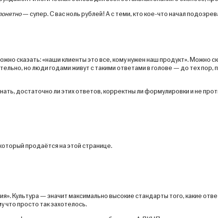
понятно
— супер. С вас ноль рублей! А с теми, кто кое-что начал подозре
ожно сказать: «наши клиенты это все, кому нужен наш продукт». Можно с
льно, но люди годами живут с такими ответами в голове — до тех пор, п
нать, достаточно ли этих ответов, корректны ли формулировки и не прот
который продаётся на этой странице.
». Культура — значит максимально высокие стандарты того, какие отве
 что просто так захотелось.