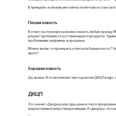
В принципе, если вам уже сейчас полегчало и стало
всё 
Плохая новость
В ответ на эти вопросы можно сказать любую ерунду. М
решает проблему отсутствия нашего продукта». Удивите
проблемами, например, в продажах.
Можно ли как-то проверить ответы на булщитность? Уз
другу?
Хорошая новость
Да, можно. В этом поможет методология ДКЦП и курс, 
ДКЦП
Это значит «Дворец культуры ценностного предложения
корректными и непротиворечивыми. А «дворец», потому