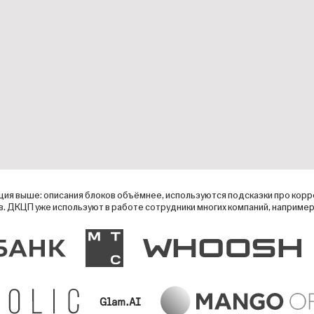
ия выше: описания блоков объёмнее, используются подсказки про корр
. ДКЦП уже используют в работе сотрудники многих компаний, например
Glam.AI