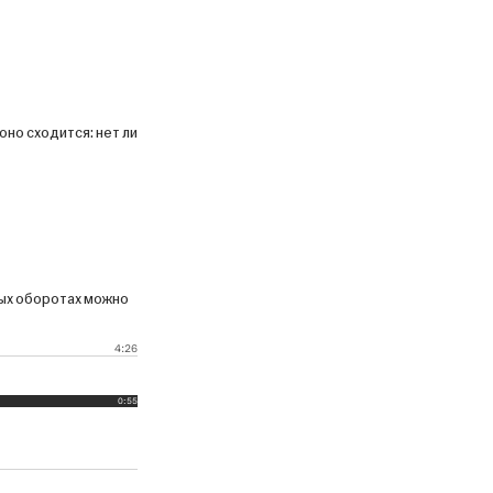
оно сходится: нет ли
ых оборотах можно
4:26
0:55