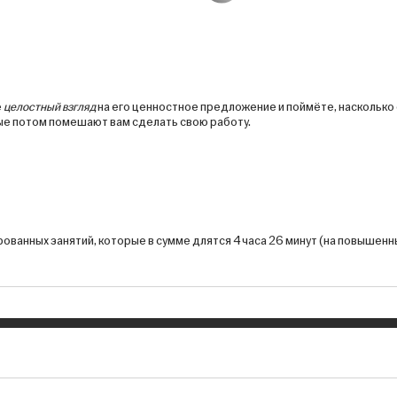
е
целостный взгляд
на его ценностное предложение и поймёте, насколько 
рые потом помешают вам сделать свою работу.
ированных занятий, которые в сумме длятся
4 часа 26 минут
(на повышенн