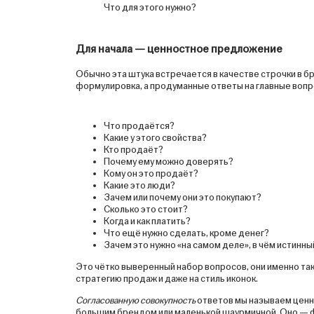
Что для этого нужно?
Для начала — ценностное предложение
Обычно эта штука встречается в качестве строчки в б
формулировка, а продуманные ответы на главные вопр
Что продаётся?
Какие у этого свойства?
Кто продаёт?
Почему ему можно доверять?
Кому он это продаёт?
Какие это люди?
Зачем или почему они это покупают?
Сколько это стоит?
Когда и как платить?
Что ещё нужно сделать, кроме денег?
Зачем это нужно «на самом деле», в чём истинн
Это чётко выверенный набор вопросов, они именно таки
стратегию продаж и даже на стиль иконок.
Согласованную совокупность
ответов мы называем ценн
большим брендом или маленькой шаурмичной. Оно — фун