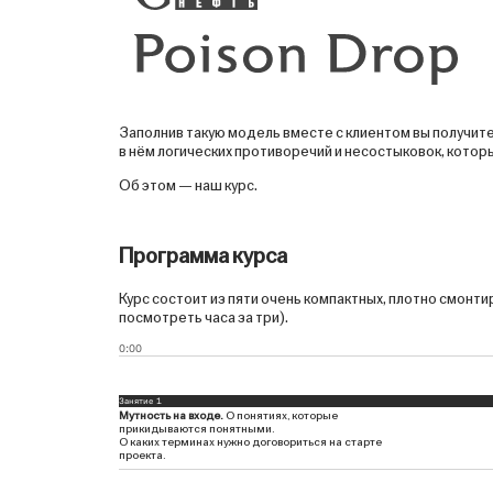
Заполнив такую модель вместе с клиентом вы получит
в нём логических противоречий и несостыковок, кото
Об этом — наш курс.
Программа курса
Курс состоит из пяти очень компактных, плотно смонт
посмотреть часа за три).
0:00
Занятие 1
Мутность на входе.
О понятиях, которые
прикидываются понятными.
О каких терминах нужно договориться на старте
проекта.