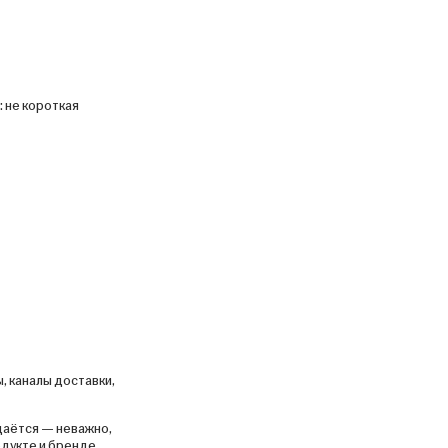
 не короткая
, каналы доставки,
даётся — неважно,
дукте и бренде.