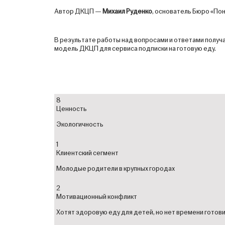
Автор ДКЦП —
Михаил Руденко
, основатель Бюро «Пон
В результате работы над вопросами и ответами получ
модель ДКЦП для сервиса подписки на готовую еду.
8
Ценность
Экологичность
1
Клиентский сегмент
Молодые родители в крупных городах
2
Мотивационный конфликт
Хотят здоровую еду для детей, но нет времени готов