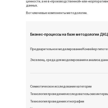
ценности, а не в «производственной» или «корпоратив
данных.
Вот ключевые компоненты методологии.
Бизнес-процессы на базе методологии ДК
Предварительное моделирование
Конвейер гипоте
Экселенц, среда для моделирования и анализа дан
Семиотическое исследование категории
Технология проведения исследовательских интерв
Технология проведения этнографии