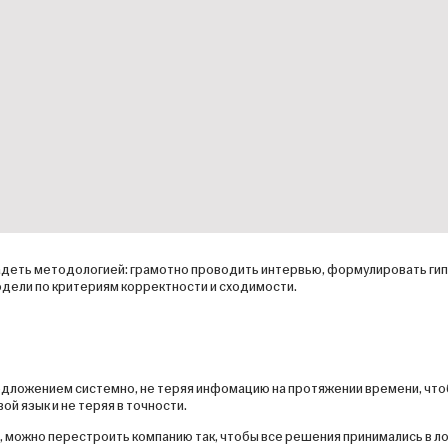
деть методологией: грамотно проводить интервью, формулировать ги
дели по критериям корректности и сходимости.
дложением системно, не теряя инфомацию на протяжении времени, что
й язык и не теряя в точности.
можно перестроить компанию так, чтобы все решения принимались в ло