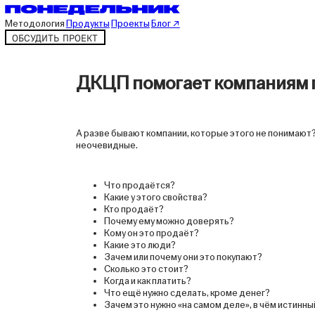
Методология
Продукты
Проекты
Блог ↗
ОБСУДИТЬ ПРОЕКТ
ДКЦП помогает компаниям по
А разве бывают компании, которые этого не понимают? 
неочевидные.
Что продаётся?
Какие у этого свойства?
Кто продаёт?
Почему ему можно доверять?
Кому он это продаёт?
Какие это люди?
Зачем или почему они это покупают?
Сколько это стоит?
Когда и как платить?
Что ещё нужно сделать, кроме денег?
Зачем это нужно «на самом деле», в чём истинн