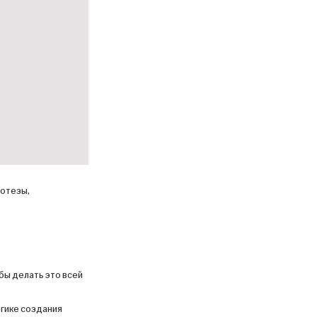
потезы,
бы делать это всей
гике создания