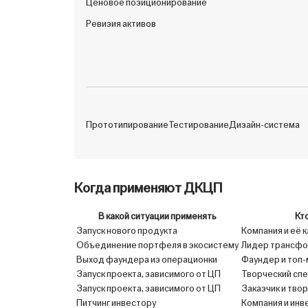
Ценовое позиционирование
Ревизия активов
Прототипирование
Тестирование
Дизайн-система
Когда применяют ДКЦП
В какой ситуации применять
Кт
Запуск нового продукта
Компания и её 
Объединение портфеля в экосистему
Лидер трансфор
Выход фаундера из операционки
Фаундер и топ
Запуск проекта, зависимого от ЦП
Творческий спе
Запуск проекта, зависимого от ЦП
Заказчик и тво
Питчинг инвестору
Компания и инв