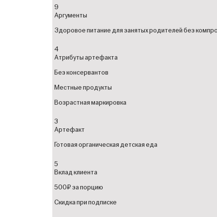
9
Аргументы
Здоровое питание для занятых родителей без компр
4
Атрибуты артефакта
Без консервантов
Местные продукты
Возрастная маркировка
3
Артефакт
Готовая органическая детская еда
5
Вклад клиента
500₽ за порцию
Скидка при подписке