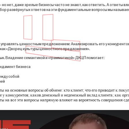
но нет, даже зрелые бизнесы часто не знают, как ответить. А ответы вли
 Набор развёрнутых ответов на эти фундаментальные вопросы мы называ
управлять ценностным предложением: Анализировать его у конкурентов,
как «Дворец культуры ценностного предложения».
к. Владение семантикой и «грамматикой» ДКЦП помогает:
ундамент бизнеса
ежду собой
ией
 на основные вопросы об обмене: кто клиент; что его приводит к поку
 не у конкурентов; каков денежный и неденежный вклад клиента; как орг
еты на все эти вопросы напрямую влияют на вероятность совершения сд