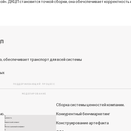
ной». ДКЦП становится точкой сборки, она обечспечивает корректность
ЦП
з, обеспечивает транспорт для всей системы
ных
ПОДДЕРЖИВАЮЩИЙ ПРОЦЕСС
МОДЕЛИРОВАНИЕ
Сборка системы ценностей компании.
ью.
Конкурентный бенчмаркетинг
8
Ценность
1
Конструирование артефакта
Клиентский сегмент
2
Мотивационный конфликт
9