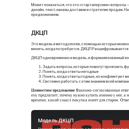
Может показаться, что это «стартаперские» вопросы — 
дизайн, текст, каналы доставки и стратегию продаж.
предложением.
ДКЦП
Это модель и методология, c помощью которых можно 
менять, когда потребуется. ДКЦП Расшифровывается 
ДКЦП одновременно и модель, и формализованный язы
Задать вопросы, которые помогут прояснить ф
Понять, когда ответы негодные
Понять, когда ответы годные, но конфликтуют м
Системно работать с этим знанием всей компан
Ценностное предложение
Взаимно-согласованные ответы
ему предлагает; почему нужно купить именно у нее, а
времени; какой смысл покупка имеет для сторон. Отв