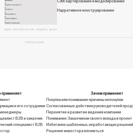
CJM: картирование и моделирование
Аргументы
4
Атрибуты артефакта
3
Нарративное конструирование
Артефакт
5
Вклад клиента
6
Условия обмена
7
Атрибуты компании
ЯДРО МЕТОДОЛОГИИ: МОДЕЛЬ ДКЦП
РЕАЛИЗАЦИЯ
о применяет
Зачем применяет
клиент
Покупка или понимание причины непокупки
мации и его сотрудники
Согласованные действия руководителей продук
-менеджеры
Перенятие и развитие видения компании
циалист B2B и заказчик
Понимание Заказчиком своего вклада в проект
рческий специалист B2B
Избегание шаблонных, неработающих решени
естор
Решение инвестора вложиться