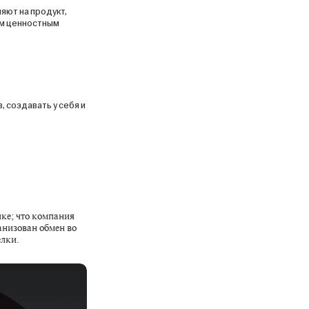
яют на продукт,
ем ценностным
 создавать у себя и
пке; что компания
анизован обмен во
елки.