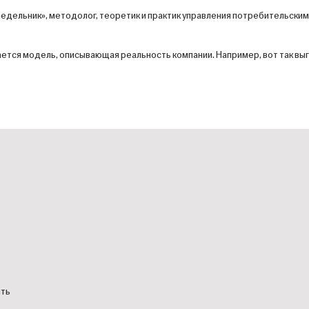
едельник», методолог, теоретик и практик управления потребитель­ским
ается модель, описывающая реальность компании. Например, вот так вы
ить