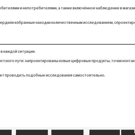
ебителями и непотребителями, а также включённое наблюдение в магазин
твердили избранные находки количественным исследованием, спроекти
в каждой ситуации.
тского пути: запроектированы новые цифровые продукты, точки контак
может проводить подобные исследования самостоятельно.