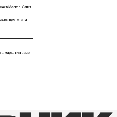
ах в Москве, Санкт-
ровали прототипы
та, маркетинговые