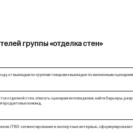
телей группы «отделка стен»
ходу от выкладки по группам товарам к выкладке по жизненным сценария
ся отделкой стен, описать сценарии их поведения, найти барьеры, разр
я продуктовых команд.
ровели JTBD-сегментирование и экспертные интервью, сформулировали 