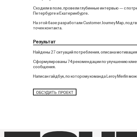
Сходили в поле, провели глубинные интервью — с потр
Петербурге и Екатеринбурге.
На этой базе разработали Customer Journey Map, под
точек контакта.
Результат
Найдены 27 ситуаций потребления, описана мотивация 
Сформулированы 74 рекомендации по улучшению клиен
сообщения.
Написан гайдбук, по которому команда Leroy Merlin 
ОБСУДИТЬ ПРОЕКТ