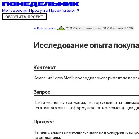
Методология
Продукты
Проекты
Блог ↗
ОБСУДИТЬ ПРОЕКТ
← Все проекты
CJM
CX-Исследование
DIY
Розница
2020
Исследование опыта покупа
Контекст
Компания Leroy Merlin проводила эксперимент по пере
Запрос
Найти жизненные ситуации, в которых клиенты занимают
негативного опыта, сформулировать рекомендации дл
Процесс
Начали с анализа имеющихся данных и конкурентов, п
по сценариям.