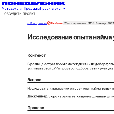
Методология
Продукты
Проекты
Блог ↗
ОБСУДИТЬ ПРОЕКТ
← Все проекты
EX-Исследование
FMCG
Розница
202
Исследование опыта найма 
Контекст
В рознице острая проблема текучести и недобора; опы
усиливать свой EVP и процесс подбора, сети нужен уже
Запрос
Исследовать, как на рынке устроен опыт найма: выявит
Дисклеймер.
Бюро не занимается промышленным шпи
Процесс