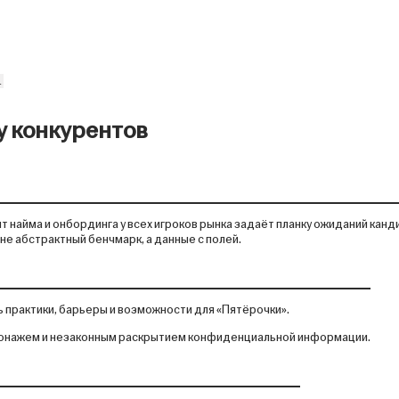
1
у конкурентов
т найма и онбординга у всех игроков рынка задаёт планку ожиданий кан
 не абстрактный бенчмарк, а данные с полей.
ь практики, барьеры и возможности для «Пятёрочки».
онажем и незаконным раскрытием конфиденциальной информации.