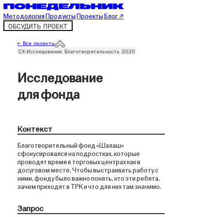
Методология
Продукты
Проекты
Блог ↗
ОБСУДИТЬ ПРОЕКТ
← Все проекты
CX-Исследование
Благотворительность
2020
Исследование
для фонда
Контекст
Благотворительный фонд «Шалаш»
сфокусировался на подростках, которые
проводят время в торговых центрах как в
досуговом месте. Чтобы выстраивать работу с
ними, фонду было важно понять, кто эти ребята,
зачем приходят в ТРК и что для них там значимо.
Запрос