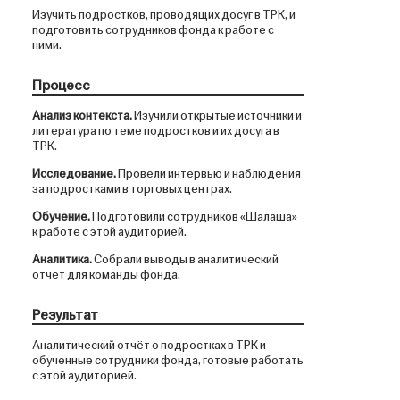
Изучить подростков, проводящих досуг в ТРК, и
подготовить сотрудников фонда к работе с
ними.
Процесс
Анализ контекста.
Изучили открытые источники и
литература по теме подростков и их досуга в
ТРК.
Исследование.
Провели интервью и наблюдения
за подростками в торговых центрах.
Обучение.
Подготовили сотрудников «Шалаша»
к работе с этой аудиторией.
Аналитика.
Собрали выводы в аналитический
отчёт для команды фонда.
Результат
Аналитический отчёт о подростках в ТРК и
обученные сотрудники фонда, готовые работать
с этой аудиторией.