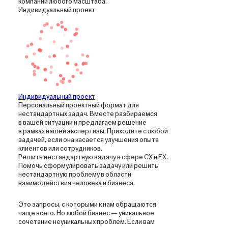
компании любого масштаба.
Индивидуальный проект
Индивидуальный проект
Персональный проектный формат для
нестандартных задач. Вместе разбираемся
в вашей ситуации и предлагаем решение
в рамках нашей экспертизы. Приходите с любой
задачей, если она касается улучшения опыта
клиентов или сотрудников.
Решить нестандартную задачу в сфере CX и EX.
Помочь сформулировать задачу или решить
нестандартную проблему в области
взаимодействия человека и бизнеса.
Это запросы, с которыми к нам обращаются
чаще всего. Но любой бизнес — уникальное
сочетание неуникальных проблем. Если вам