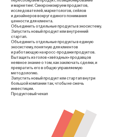
пересобираем продукт, позиционирование
и маркетинг. Синхронизируем продактов,
исследователей, маркетологов, сейлов
и дизайнеров вокруг единого понимания
ценности для клиента.
Объединить отдельные продукты в экосистему.
Запустить новый продукт или внутренний
стартап.
Объединить отдельные продукты в единую
экосистему, понятную для клиентов
и работающую на кросс-продажи продуктов.
Вытащить из голов «звёздных» продавцов
неявное знание о том, как заключать сделки, и
превратить его в общую управляемую
методологию.
Запустить новый продукт или стартап внутри
большой компании так, чтобы не сжечь
инвестиции.
Продуктовый чекап