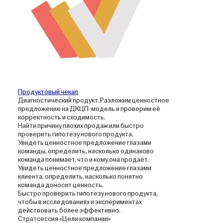
Продуктовый чекап
Диагностический продукт. Разложим ценностное
предложение на ДКЦП-модель и проверим её
корректность и сходимость.
Найти причину плохих продаж или быстро
проверить гипотезу нового продукта.
Увидеть ценностное предложение глазами
команды, определить, насколько одинаково
команда понимает, что и кому она продаёт.
Увидеть ценностное предложение глазами
клиента, определить, насколько понятно
команда доносит ценность.
Быстро проверить гипотезу нового продукта,
чтобы в исследованиях и экспериментах
действовать более эффективно.
Стратсессия «Цели компании»