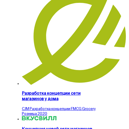
Разработка концепции сети
магазинов у дома
CJM
Разработка концепции
FMCG
Grocery
Розница
2020
Концепция новой сети магазинов