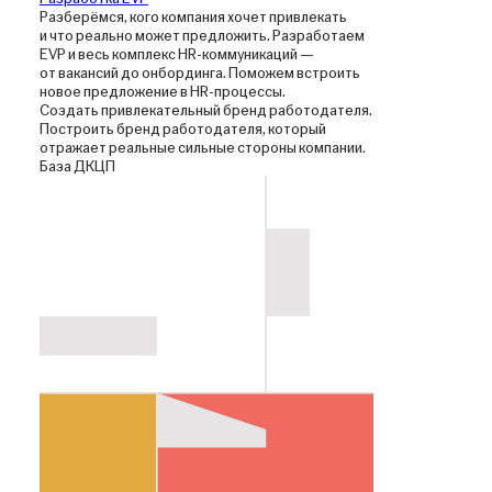
Разберёмся, кого компания хочет привлекать
и что реально может предложить. Разработаем
EVP и весь комплекс HR-коммуникаций —
от вакансий до онбординга. Поможем встроить
новое предложение в HR-процессы.
Создать привлекательный бренд работодателя.
Построить бренд работодателя, который
отражает реальные сильные стороны компании.
База ДКЦП