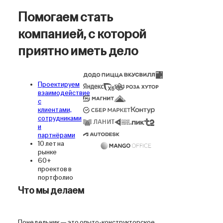
Помогаем стать
компанией, с которой
приятно иметь дело
Проектируем
взаимодействие
с
клиентами,
сотрудниками
и
партнёрами
10 лет на
рынке
60+
проектов в
портфолио
Что мы делаем
Понедельник — это опыто-конструк­торское