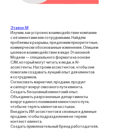
Эталон-М
Изучим, как устроено взаимодействие компании
с её клиентами или сотрудниками. Найдём
проблемы и разрывы, предложим приоритетные,
коммерчески обоснованные изменения. Опишем
целевое взаимодействие в виде Эталонной
Модели — специального формата на основе
CJM, который могут читать и люди, и AI-
ассистенты. Настроим ассистентов, чтобы они
помогали создавать лучший опыт для клиентов
и сотрудников.
Согласовать маркетинг, продажи, продукт
и саппорт вокруг сквозного пути клиента.
Создать бесшовный клиентский опыт.
Объединить разрозненные департаменты
вокруг единого понимания клиентского пути,
чтобы не терять клиентов на стыках.
Внедрить ИИ-ассистентов в сложные и длинные
продажи, чтобы подразделения не теряли
контекст клиента.
Создать привлекательный бренд работодателя,