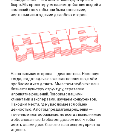
бюро. Мы проектируем взаимодей­ствия людей и
компаний так, чтобы они были логичными,
честными и выгодными для обеих сторон.
Наша сильная сторона — диагностика. Нас зовут
тогда, когда задача сложная и непонятно, в чём
проблема и что делать. Мы лезем глубоко в ваш
бизнес: в культуру, структуру, стратегию
и принятие решений. Говорим с вашими
клиентами и экспертами, изучаем конкурентов.
Находим места, где у вас ломается обмен
ценностью. А потом предлагаем решения —
точечные или глобальные, но всегда выполнимые
и обоснованные. В общем, делаем всё, чтобы
иметь с вами дело было по-настоящему приятно
и ценно.