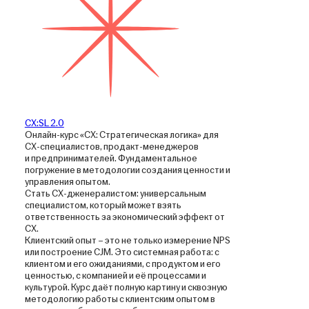
CX:SL 2.0
Онлайн-курс «CX: Стратегическая логика» для
CX-специалистов, продакт-менеджеров
и предпринимателей. Фундаментальное
погружение в методологии создания ценности и
управления опытом.
Стать CX-дженералистом: универсальным
специалистом, который может взять
ответственность за экономический эффект от
CX.
Клиентский опыт – это не только измерение NPS
или построение CJM. Это системная работа: с
клиентом и его ожиданиями, с продуктом и его
ценностью, с компанией и её процессами и
культурой. Курс даёт полную картину и сквозную
методологию работы с клиентским опытом в