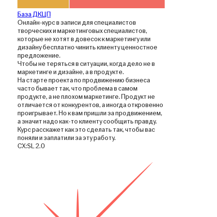
База ДКЦП
Онлайн-курс в записи для специалистов
творческих и маркетинговых специалистов,
которые не хотят в довесок к маркетингу или
дизайну бесплатно чинить клиенту ценностное
предложение.
Чтобы не теряться в ситуации, когда дело не в
маркетинге и дизайне, а в продукте.
На старте проекта по продвижению бизнеса
часто бывает так, что проблема в самом
продукте, а не плохом маркетинге. Продукт не
отличается от конкурентов, а иногда откровенно
проигрывает. Но к вам пришли за продвижением,
а значит надо как-то клиенту сообщить правду.
Курс расскажет как это сделать так, чтобы вас
поняли и заплатили за эту работу.
CX:SL 2.0