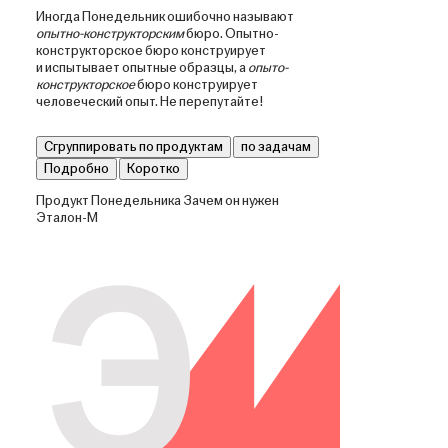
Иногда Понедельник ошибочно называют
опытно-конструк­торским
бюро. Опытно-
конструкторское бюро конструирует
и испытывает опытные образцы, а
опыто-
конструкторское
бюро конструирует
человеческий опыт. Не перепутайте!
Сгруппировать по продуктам
по задачам
Подробно
Коротко
Продукт Понедельника
Зачем он нужен
Эталон-М