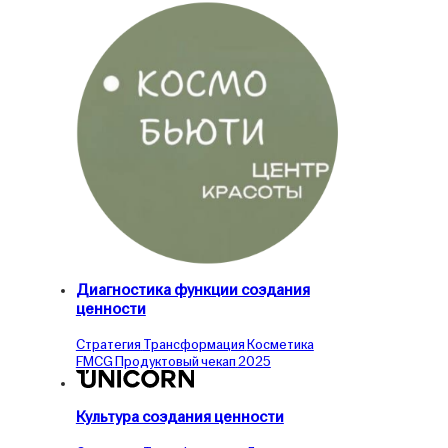
Диагностика функции создания
ценности
Стратегия
Трансформация
Косметика
FMCG
Продуктовый чекап
2025
Культура создания ценности